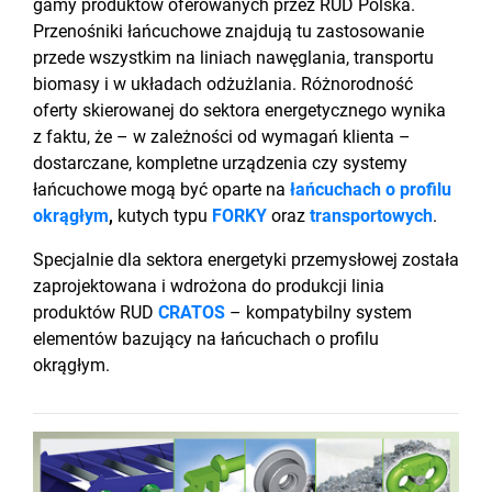
gamy
produktów oferowanych przez RUD Polska.
Przenośniki łańcuchowe znajdują tu zastosowanie
przede wszystkim na liniach nawęglania, transportu
biomasy i w układach odżużlania. Różnorodność
oferty skierowanej do sektora energetycznego wynika
z faktu, że – w zależności od wymagań klienta –
dostarczane, kompletne urządzenia czy systemy
łańcuchowe mogą być oparte na
łańcuchach o profilu
okrągłym
,
kutych typu
FORKY
oraz
transportowych
.
Specjalnie dla sektora energetyki przemysłowej została
zaprojektowana i wdrożona do produkcji linia
produktów RUD
CRATOS
– kompatybilny system
elementów bazujący na łańcuchach o profilu
okrągłym.