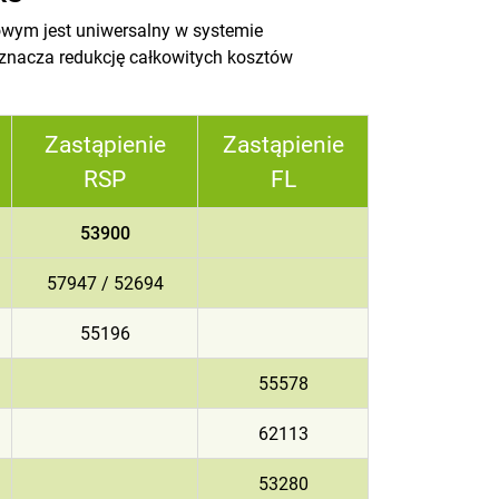
wym jest uniwersalny w systemie
oznacza redukcję całkowitych kosztów
Zastąpienie
Zastąpienie
RSP
FL
53900
57947 / 52694
55196
55578
62113
53280