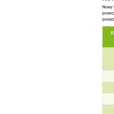
Nowy
przeno
posiad
R