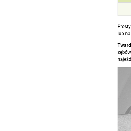
Prosty
lub na
Tward
zębów
najeżd