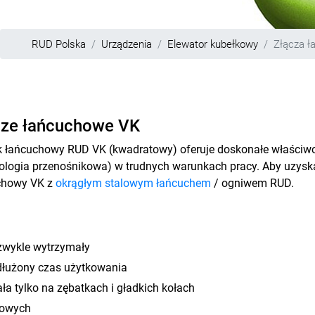
RUD Polska
Urządzenia
Elewator kubełkowy
Złącza 
cze łańcuchowe VK
 łańcuchowy RUD VK (kwadratowy) oferuje doskonałe właściwo
ologia przenośnikowa) w trudnych warunkach pracy. Aby uzysk
chowy VK z
okrągłym stalowym łańcuchem
/ ogniwem RUD.
zwykle wytrzymały
łużony czas użytkowania
ła tylko na zębatkach i gładkich kołach
owych