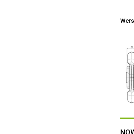
Wers
NOW