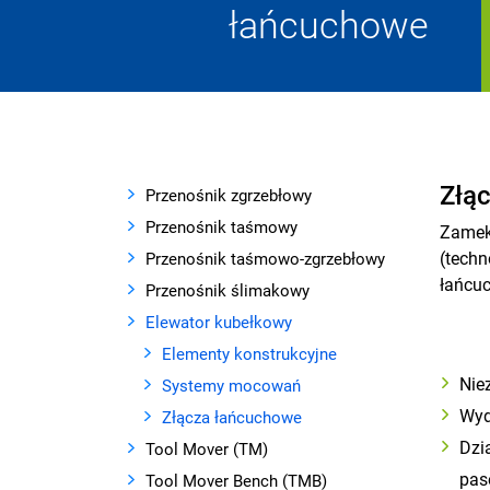
łańcuchowe
Złą
Przenośnik zgrzebłowy
Przenośnik taśmowy
Zamek
(techn
Przenośnik taśmowo-zgrzebłowy
łańcu
Przenośnik ślimakowy
Elewator kubełkowy
Elementy konstrukcyjne
Nie
Systemy mocowań
Wyd
Złącza łańcuchowe
Dzia
Tool Mover (TM)
pas
Tool Mover Bench (TMB)