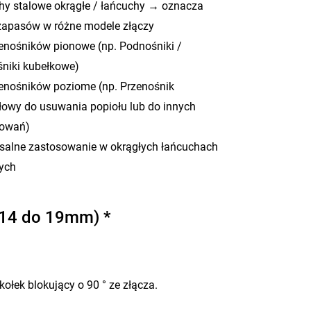
hy stalowe okrągłe / łańcuchy → oznacza
zapasów w różne modele złączy
enośników pionowe (np. Podnośniki /
niki kubełkowe)
enośników poziome (np. Przenośnik
łowy do usuwania popiołu lub do innych
sowań)
salne zastosowanie w okrągłych łańcuchach
ych
14 do 19mm) *
łek blokujący o 90 ° ze złącza.