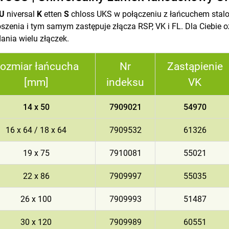
U
niversal
K
etten
S
chloss UKS w połączeniu z łańcuchem stalo
szenia i tym samym zastępuje złącza RSP, VK i FL. Dla Ciebie 
ania wielu złączek.
ozmiar łańcucha
Nr
Zastąpienie
[mm]
indeksu
VK
14 x 50
7909021
54970
16 x 64 / 18 x 64
7909532
61326
19 x 75
7910081
55021
22 x 86
7909997
55035
26 x 100
7909993
51487
30 x 120
7909989
60551