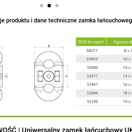
je produktu i dane techniczne zamka łańcuchowe
OŚĆ | Uniwersalny zamek łańcuchowy U