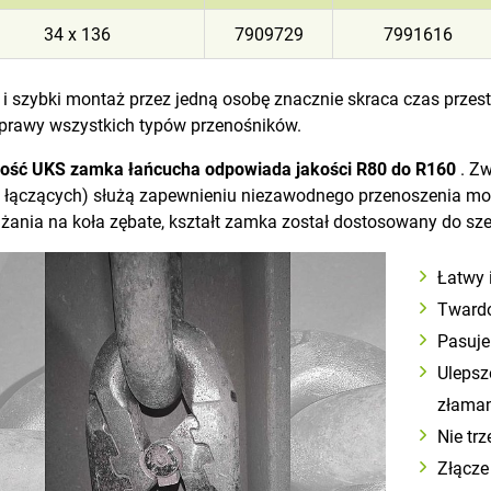
34 x 136
7909729
7991616
 i szybki montaż przez jedną osobę znacznie skraca czas przest
prawy wszystkich typów przenośników.
ość UKS zamka łańcucha odpowiada jakości R80 do R160
. Z
 łączących) służą zapewnieniu niezawodnego przenoszenia mo
żania na koła zębate, kształt zamka został dostosowany do sz
Łatwy 
Twardo
Pasuje
Ulepsz
złama
Nie tr
Złącze