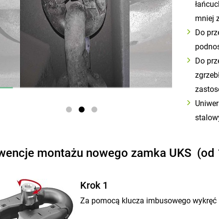
łańcuc
mniej 
Do prz
podnoś
Do prz
zgrzeb
zasto
Uniwer
stalow
wencje montażu nowego zamka UKS (od 
Krok 1
Za pomocą klucza imbusowego wykręć ko