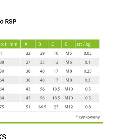
go RSP
KS