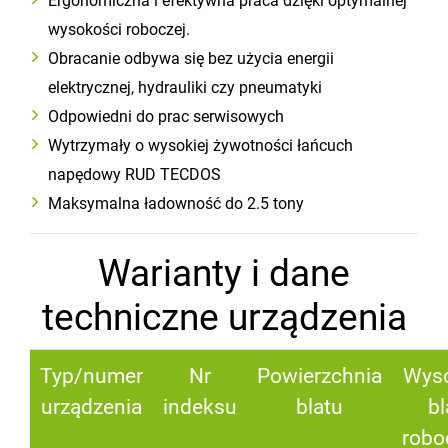
wysokości roboczej.
Obracanie odbywa się bez użycia energii
elektrycznej, hydrauliki czy pneumatyki
Odpowiedni do prac serwisowych
Wytrzymały o wysokiej żywotności łańcuch
napędowy RUD TECDOS
Maksymalna ładowność do 2.5 tony
Warianty i dane
techniczne urządzenia
Typ/numer
Nr
Powierzchnia
Wys
urządzenia
indeksu
blatu
bl
robo